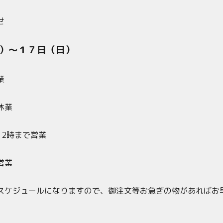
せ
）～１７日（日）
業
休業
12時まで営業
営業
スケジュールになりますので、御注文等お急ぎの物があればお