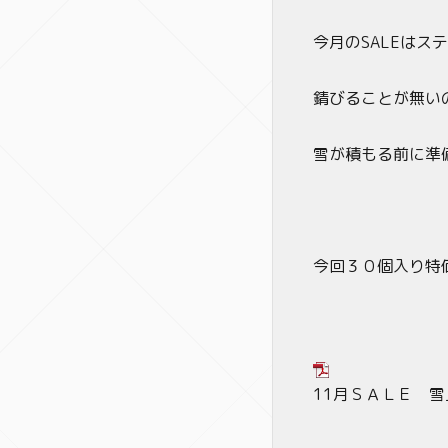
今月のSALEはス
錆びることが無い
雪が積もる前に準
今回３０個入り特
11月ＳＡＬＥ 雪止